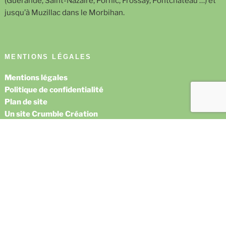
(Guérande, Saint-Nazaire, Pornic, Frossay, Pontchâteau …) et
jusqu’à Muzillac dans le Morbihan.
MENTIONS LÉGALES
Mentions légales
Politique de confidentialité
Plan de site
Un site Crumble Création
Facebook
E-
mail