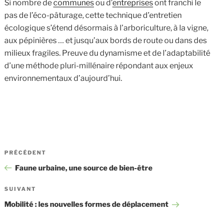
Si nombre de
communes
ou d’
entreprises
ont franchi le
pas de l’éco-pâturage, cette technique d’entretien
écologique s’étend désormais à l’arboriculture, à la vigne,
aux pépinières … et jusqu’aux bords de route ou dans des
milieux fragiles. Preuve du dynamisme et de l’adaptabilité
d’une méthode pluri-millénaire répondant aux enjeux
environnementaux d’aujourd’hui.
Navigation
Article
PRÉCÉDENT
de
précédent
Faune urbaine, une source de bien-être
l’article
Article
SUIVANT
suivant
Mobilité : les nouvelles formes de déplacement