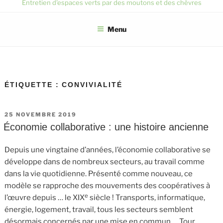
Entretien d'espaces verts par des moutons et des chèvres
Menu
ÉTIQUETTE :
CONVIVIALITÉ
PUBLIÉ
25 NOVEMBRE 2019
LE
Économie collaborative : une histoire ancienne
Depuis une vingtaine d’années, l’économie collaborative se
développe dans de nombreux secteurs, au travail comme
dans la vie quotidienne. Présenté comme nouveau, ce
modèle se rapproche des mouvements des coopératives à
e
l’œuvre depuis … le XIX
siècle ! Transports, informatique,
énergie, logement, travail, tous les secteurs semblent
désormais concernés par une mise en commun … Tour