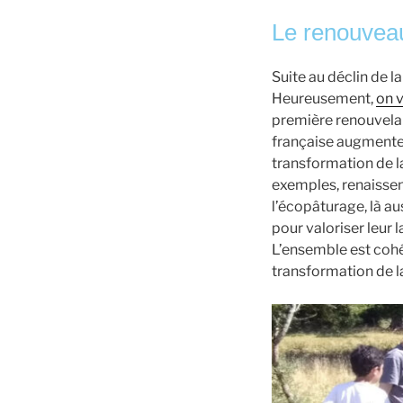
Le renouvea
Suite au déclin de la
Heureusement,
on v
première renouvelab
française augmente d
transformation de l
exemples, renaissen
l’écopâturage, là a
pour valoriser leur
L’ensemble est cohé
transformation de la