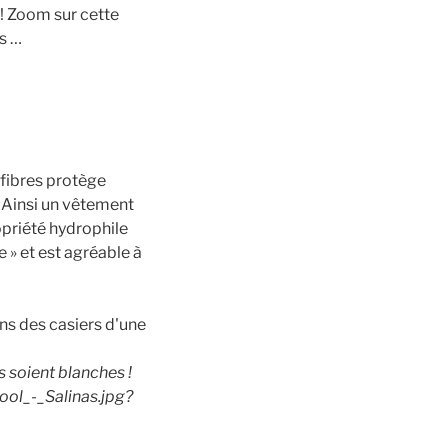
 ! Zoom sur cette
s …
 fibres protège
. Ainsi un vêtement
opriété hydrophile
e » et est agréable à
s soient blanches !
ool_-_Salinas.jpg?