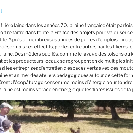
u
 filière laine dans les années 70, la laine française était parfois
oit renaître dans toute la France des projets
pour valoriser ce
le. Après de nombreuses années de pertes d’emplois, l’indust
ésormais ses effectifs, portés entre autres par les filières l
a laine. Des métiers oubliés, comme le lavage des toisons ou 
t et les producteurs locaux se regroupent en de multiples ini
ussi les entreprises d’entretien d’espaces verts avec des mout
 laine et animer des ateliers pédagogiques autour de cette for
rent : l’écopâturage consomme moins d’énergie pour tondre 
 laine est moins vorace en énergie que les fibres issues de la