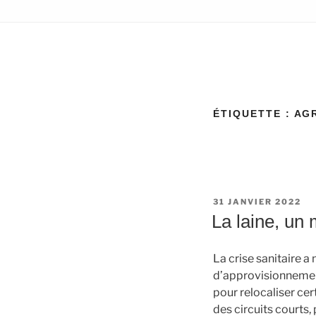
ÉTIQUETTE :
AG
PUBLIÉ
31 JANVIER 2022
LE
La laine, un 
La crise sanitaire a
d’approvisionnement
pour relocaliser cer
des circuits courts,