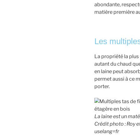
abondante, respectu
matière première au
Les multiple
La propriété la plus
autant du chaud que 
en laine peut absorb
permet aussi à ce ma
porter.
La laine est un maté
Crédit photo : Roy 
uselang=fr