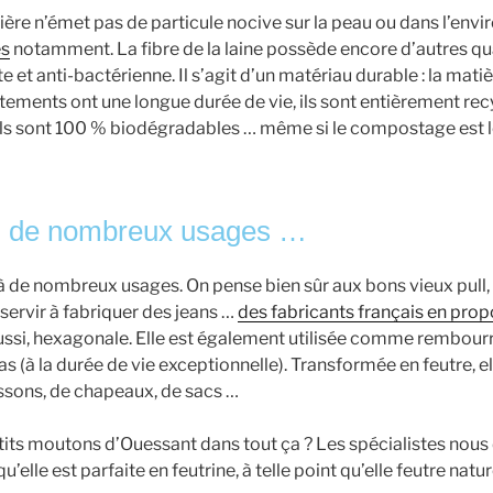
tière n’émet pas de particule nocive sur la peau ou dans l’env
es
notamment. La fibre de la laine possède encore d’autres qual
te et anti-bactérienne. Il s’agit d’un matériau durable : la mat
tements ont une longue durée de vie, ils sont entièrement recy
, ils sont 100 % biodégradables … même si le compostage est l
, de nombreux usages …
r à de nombreux usages. On pense bien sûr aux bons vieux pull,
 servir à fabriquer des jeans …
des fabricants français en pro
aussi, hexagonale. Elle est également utilisée comme rembou
s (à la durée de vie exceptionnelle). Transformée en feutre, ell
ssons, de chapeaux, de sacs …
etits moutons d’Ouessant dans tout ça ? Les spécialistes nous 
 qu’elle est parfaite en feutrine, à telle point qu’elle feutre nat