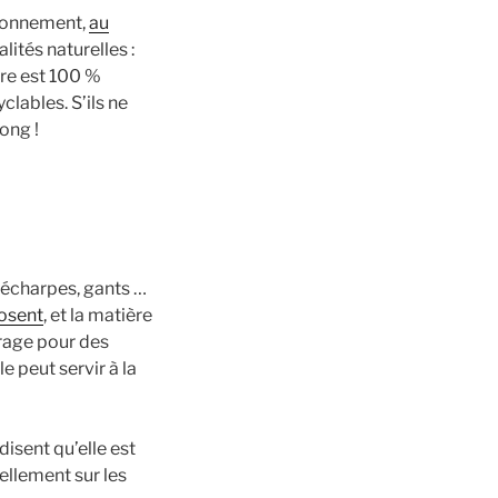
ironnement,
au
ités naturelles :
ière est 100 %
clables. S’ils ne
ong !
 écharpes, gants …
posent
, et la matière
rrage pour des
e peut servir à la
disent qu’elle est
urellement sur les