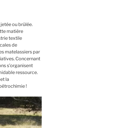
 jetée ou brûlée.
tte matière
rie textile
ocales de
les matelassiers par
tiatives. Concernant
ons s’organisent
midable ressource.
et la
 pétrochimie !