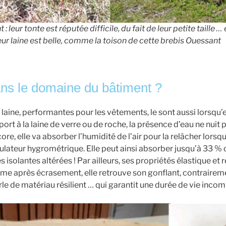
leur tonte est réputée difficile, du fait de leur petite taille … 
leur laine est belle, comme la toison de cette brebis Ouessant
dans le domaine du bâtiment ?
 laine, performantes pour les vêtements, le sont aussi lorsqu’el
port à la laine de verre ou de roche, la présence d’eau ne nuit 
re, elle va absorber l’humidité de l’air pour la relâcher lorsqu’i
égulateur hygrométrique. Elle peut ainsi absorber jusqu’à 33 %
s isolantes altérées ! Par ailleurs, ses propriétés élastique et 
me après écrasement, elle retrouve son gonflant, contrairem
le de matériau résilient … qui garantit une durée de vie incom