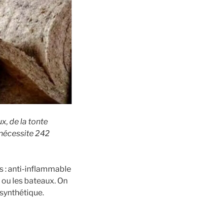
x, de la tonte
e nécessite 242
s : anti-inflammable
 ou les bateaux. On
synthétique.